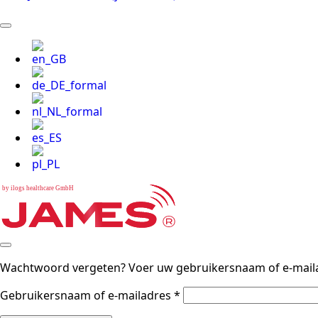
b
y
i
l
o
g
s
h
e
a
l
t
h
c
a
r
e
G
m
b
H
Wachtwoord vergeten? Voer uw gebruikersnaam of e-mailadr
Vereist
Gebruikersnaam of e-mailadres
*