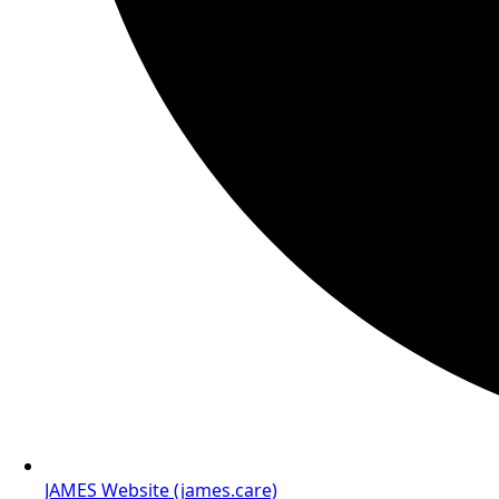
JAMES Website (james.care)