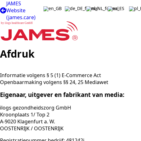
JAMES
Website
(james.care)
b
y
i
l
o
g
s
h
e
a
l
t
h
c
a
r
e
G
m
b
H
Afdruk
Informatie volgens § 5 (1) E-Commerce Act
Openbaarmaking volgens §§ 24, 25 Mediawet
Eigenaar, uitgever en fabrikant van media:
ilogs gezondheidszorg GmbH
Kroonplaats 1/ Top 2
A-9020 Klagenfurt a. W.
OOSTENRIJK / OOSTENRIJK
Registratienummer bedrijf: 481242i