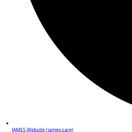
JAMES Website (james.care)