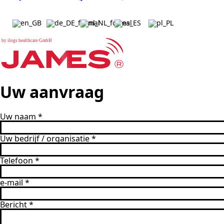
b
y
i
l
o
g
s
h
e
a
l
t
h
c
a
r
e
G
m
b
H
Uw aanvraag
Uw naam
*
Uw bedrijf / organisatie
*
Telefoon
*
e-mail
*
Bericht
*