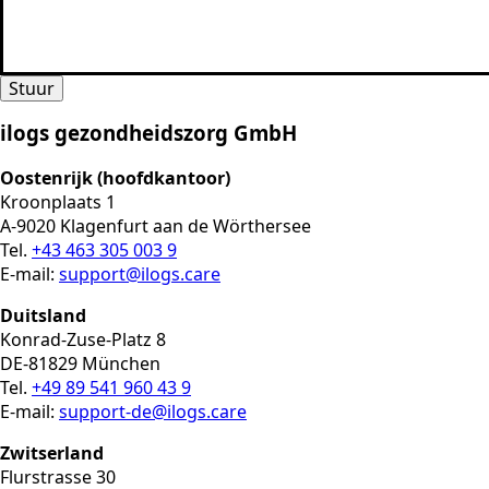
Stuur
ilogs gezondheidszorg GmbH
Oostenrijk (hoofdkantoor)
Kroonplaats 1
A-9020 Klagenfurt aan de Wörthersee
Tel.
+43 463 305 003 9
E-mail:
support@ilogs.care
Duitsland
Konrad-Zuse-Platz 8
DE-81829 München
Tel.
+49 89 541 960 43 9
E-mail:
support-de@ilogs.care
Zwitserland
Flurstrasse 30