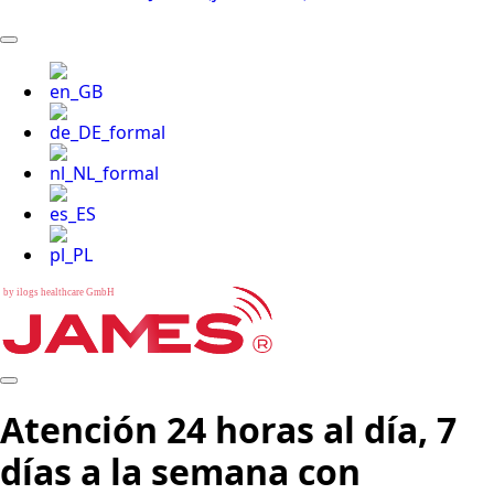
b
y
i
l
o
g
s
h
e
a
l
t
h
c
a
r
e
G
m
b
H
Atención 24 horas al día, 7
días a la semana con