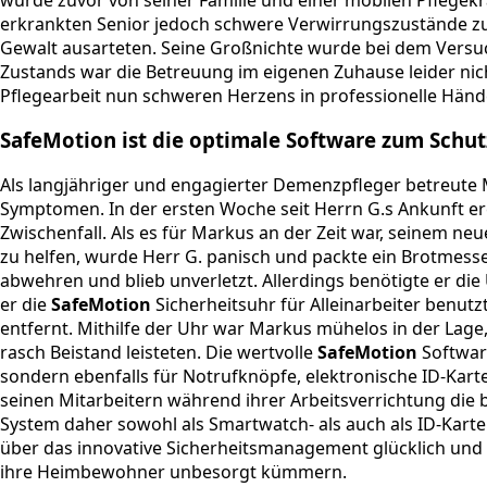
wurde zuvor von seiner Familie und einer mobilen Pflegekr
erkrankten Senior jedoch schwere Verwirrungszustände zu 
Gewalt ausarteten. Seine Großnichte wurde bei dem Versuc
Zustands war die Betreuung im eigenen Zuhause leider nich
Pflegearbeit nun schweren Herzens in professionelle Hän
SafeMotion ist die optimale Software zum Schutz 
Als langjähriger und engagierter Demenzpfleger betreute
Symptomen. In der ersten Woche seit Herrn G.s Ankunft er
Zwischenfall. Als es für Markus an der Zeit war, seinem 
zu helfen, wurde Herr G. panisch und packte ein Brotmesse
abwehren und blieb unverletzt. Allerdings benötigte er di
er die
SafeMotion
Sicherheitsuhr für Alleinarbeiter benutz
entfernt. Mithilfe der Uhr war Markus mühelos in der Lage
rasch Beistand leisteten. Die wertvolle
SafeMotion
Software
sondern ebenfalls für Notrufknöpfe, elektronische ID-Kar
seinen Mitarbeitern während ihrer Arbeitsverrichtung die 
System daher sowohl als Smartwatch- als auch als ID-Karte
über das innovative Sicherheitsmanagement glücklich un
ihre Heimbewohner unbesorgt kümmern.