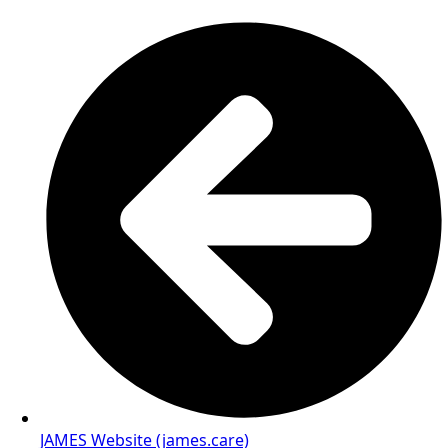
JAMES Website (james.care)