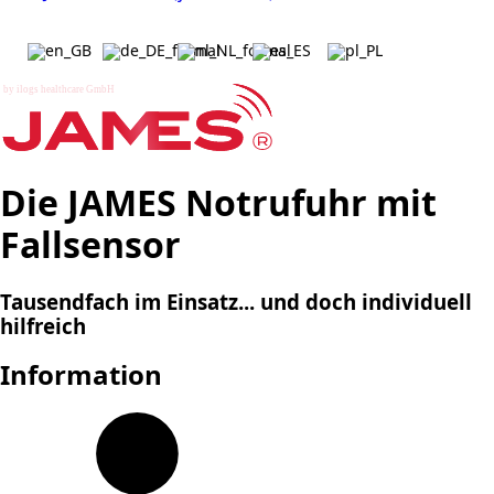
b
y
i
l
o
g
s
h
e
a
l
t
h
c
a
r
e
G
m
b
H
Die JAMES Notrufuhr mit
Fallsensor
Tausendfach im Einsatz... und doch individuell
hilfreich
Information