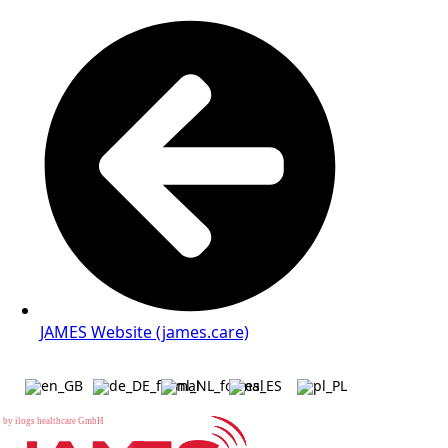
JAMES Website (james.care)
b
y
i
l
o
g
s
h
e
a
l
t
h
c
a
r
e
G
m
b
H