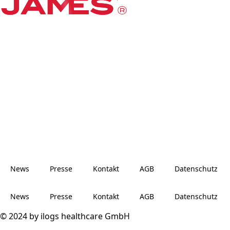
Um Ihr Passwort zurückzusetzen, geben Sie bitte Ihre E-
Mail-Adresse oder Ihren Benutzernamen in folgendes
Feld ein.
News
Presse
Kontakt
AGB
Datenschutz
News
Presse
Kontakt
AGB
Datenschutz
© 2024 by ilogs healthcare GmbH