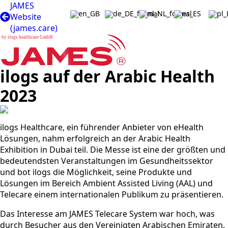
JAMES
Website
(james.care)
b
y
i
l
o
g
s
h
e
a
l
t
h
c
a
r
e
G
m
b
H
ilogs auf der Arabic Health
2023
ilogs Healthcare, ein führender Anbieter von eHealth
Lösungen, nahm erfolgreich an der Arabic Health
Exhibition in Dubai teil. Die Messe ist eine der größten und
bedeutendsten Veranstaltungen im Gesundheitssektor
und bot ilogs die Möglichkeit, seine Produkte und
Lösungen im Bereich Ambient Assisted Living (AAL) und
Telecare einem internationalen Publikum zu präsentieren.
Das Interesse am JAMES Telecare System war hoch, was
durch Besucher aus den Vereinigten Arabischen Emiraten,