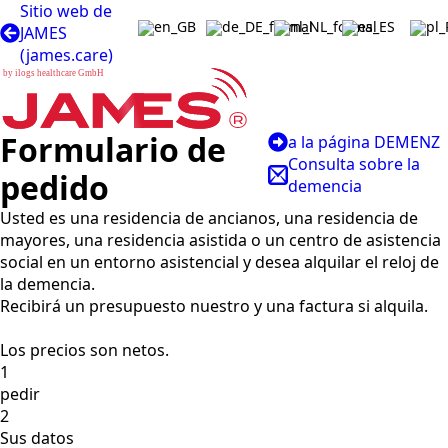
Sitio web de
JAMES
(james.care)
b
y
i
l
o
g
s
h
e
a
l
t
h
c
a
r
e
G
m
b
H
Formulario de
a la página DEMENZ
Consulta sobre la
pedido
demencia
Usted es una residencia de ancianos, una residencia de
mayores, una residencia asistida o un centro de asistencia
social en un entorno asistencial y desea alquilar el reloj de
la demencia.
Recibirá un presupuesto nuestro y una factura si alquila.
Los precios son netos.
1
pedir
2
Sus datos