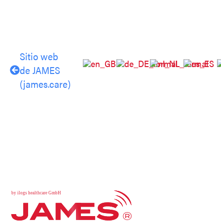
Sitio web
de JAMES
(james.care)
b
y
i
l
o
g
s
h
e
a
l
t
h
c
a
r
e
G
m
b
H