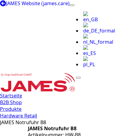
JAMES Website (james.care)
b
y
i
l
o
g
s
h
e
a
l
t
h
c
a
r
e
G
m
b
H
Startseite
B2B Shop
Produkte
Hardware Retail
JAMES Notrufuhr B8
JAMES Notrufuhr B8
Artikelnummer:
HW-B8